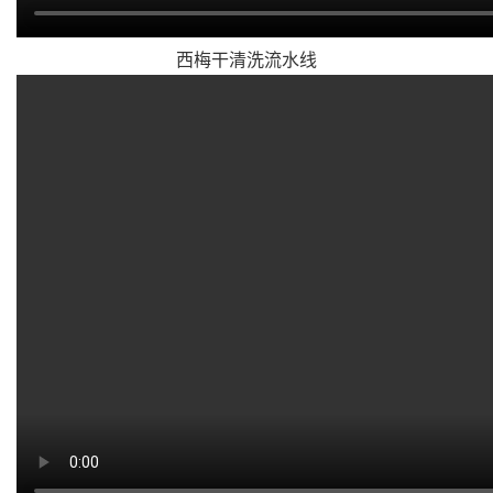
西梅干清洗流水线