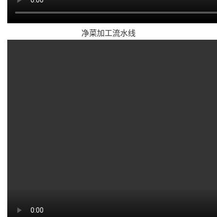
净菜加工流水线