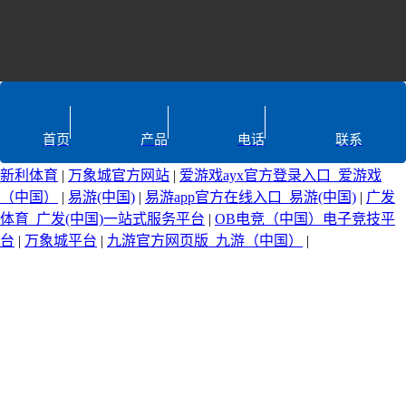
首页
产品
电话
联系
新利体育
|
万象城官方网站
|
爱游戏ayx官方登录入口_爱游戏
（中国）
|
易游(中国)
|
易游app官方在线入口_易游(中国)
|
广发
体育_广发(中国)一站式服务平台
|
OB电竞（中国）电子竞技平
台
|
万象城平台
|
九游官方网页版_九游（中国）
|