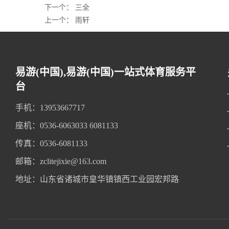
下一个：
三全
上一个：
雨轩
易游(中国),易游(中国)一站式体育服务平
台
手机：13953667717
座机：0536-6063033 6081133
传真：0536-6081133
邮箱：zclitejixie@163.com
地址：山东省诸城市皇华镇镇西工业园宏邦路