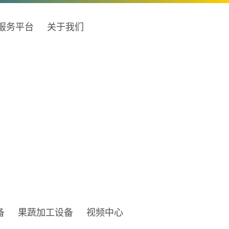
育服务平台
关于我们
备
果蔬加工设备
视频中心