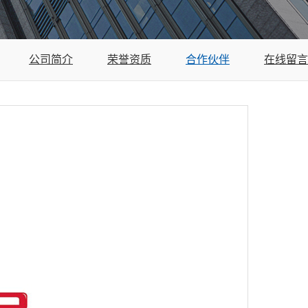
公司简介
荣誉资质
合作伙伴
在线留言