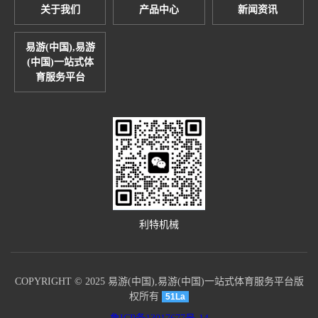
关于我们
产品中心
新闻资讯
易游(中国),易游
(中国)一站式体
育服务平台
利特机械
COPYRIGHT © 2025 易游(中国),易游(中国)一站式体育服务平台版
权所有
51La