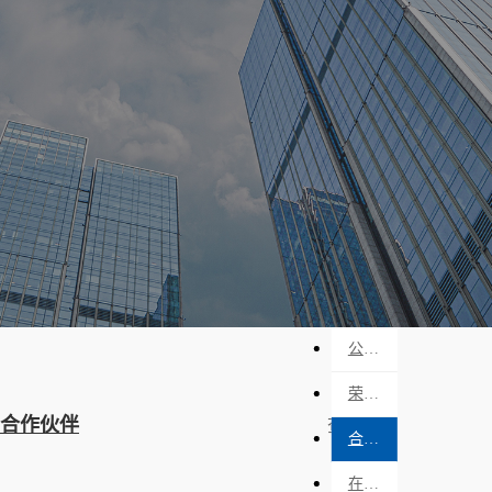
公司简介
荣誉资质
合作伙伴
查看分类
合作伙伴
在线留言