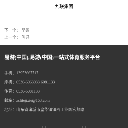
九联集团
下一个：
举鑫
上一个：
叫好
易游(中国),易游(中国)一站式体育服务平台
手机：13953667717
座机：0536-6063033 6081133
传真：0536-6081133
邮箱：zclitejixie@163.com
地址：山东省诸城市皇华镇镇西工业园宏邦路