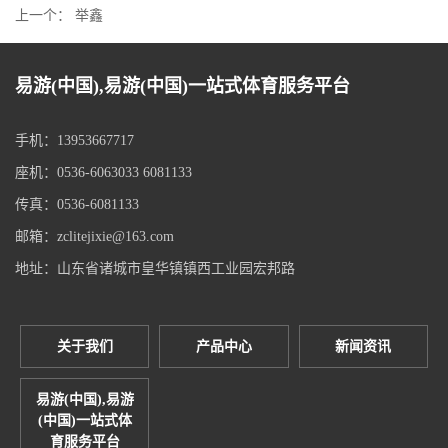
上一个：
举鑫
易游(中国),易游(中国)一站式体育服务平台
手机：13953667717
座机：0536-6063033 6081133
传真：0536-6081133
邮箱：zclitejixie@163.com
地址：山东省诸城市皇华镇镇西工业园宏邦路
关于我们
产品中心
新闻资讯
易游(中国),易游
(中国)一站式体
育服务平台