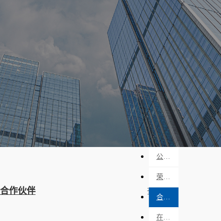
公司简介
荣誉资质
合作伙伴
查看分类
合作伙伴
在线留言