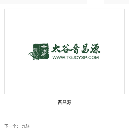
晋昌源
下一个：
九联