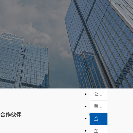
公司简介
荣誉资质
合作伙伴
查看分类
合作伙伴
在线留言