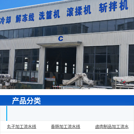
产品分类
丸子加工流水线
香肠加工流水线
卤肉制品加工流水
食品加工流水线