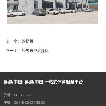
上一个：
滚揉机
下一个：
竖式真空滚揉机
易游(中国),易游(中国)一站式体育服务平台
手机：13953667717
座机：0536-6063033 6081133