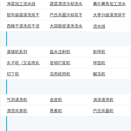
净菜加工流水线
蔬菜漂烫冷却流水
薯片薯条加工流水
线
软包装袋清洗风干
巴氏杀菌冷却风干
大枣分级清洗烘干
线
线
西梅干清洗风干流
大蒜脱皮清洗流水
流水线
流水线
流水线
水线
线
滚揉机系列
盐水注射机
斩拌机
肉类食品加工设备单机
丸子机（又名肉丸
变频打浆机
拌馅机
切丁机
冻肉绞肉机
解冻机
成型机）
气泡清洗机
去皮机
涡流清洗机
果蔬加工设备单机
漂烫杀青机
蒸煮机
巴氏杀菌机