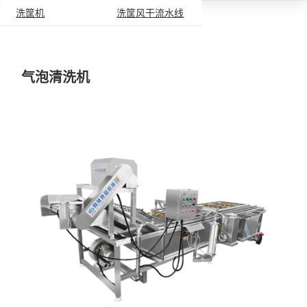
洗筐机
洗筐风干流水线
容器清洗设备
气泡清洗机