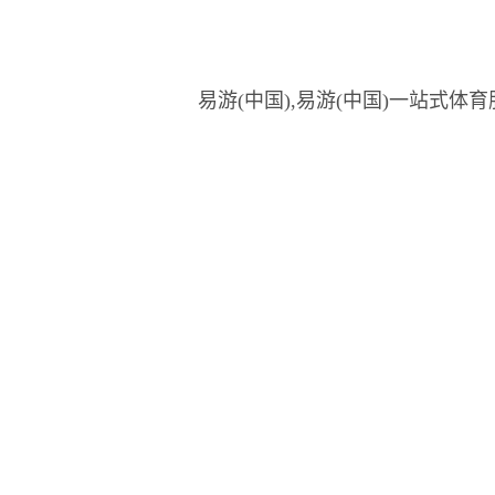
易游(中国),易游(中国)一站式体