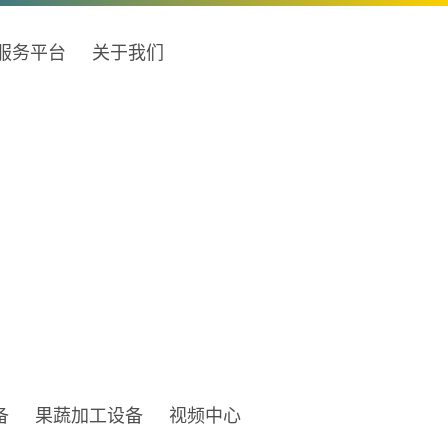
育服务平台
关于我们
备
果蔬加工设备
视频中心