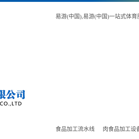
易游(中国),易游(中国)一站式体
食品加工流水线
肉食品加工设