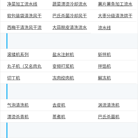
净菜加工流水线
蔬菜漂烫冷却流水
薯片薯条加工流水
线
软包装袋清洗风干
巴氏杀菌冷却风干
大枣分级清洗烘干
线
线
西梅干清洗风干流
大蒜脱皮清洗流水
流水线
流水线
流水线
水线
线
滚揉机系列
盐水注射机
斩拌机
肉类食品加工设备单机
丸子机（又名肉丸
变频打浆机
拌馅机
切丁机
冻肉绞肉机
解冻机
成型机）
气泡清洗机
去皮机
涡流清洗机
果蔬加工设备单机
漂烫杀青机
蒸煮机
巴氏杀菌机