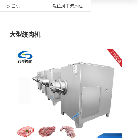
洗筐机
洗筐风干流水线
容器清洗设备
大型绞肉机