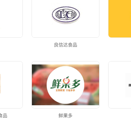
良信达食品
食品
鲜果多