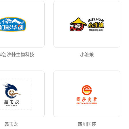
华创沙棘生物科技
小淮娘
鑫玉龙
四川国莎