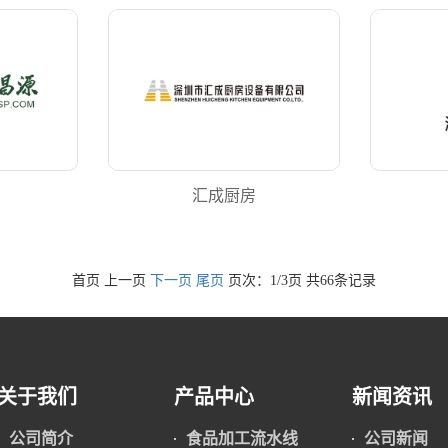
汇成厨房
首页 上一页
下一页
尾页
页次：1/3页 共66条记录
关于我们
产品中心
新闻资讯
公司简介
食品加工流水线
公司新闻