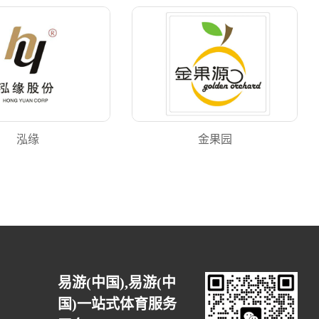
泓缘
金果园
易游(中国),易游(中
国)一站式体育服务