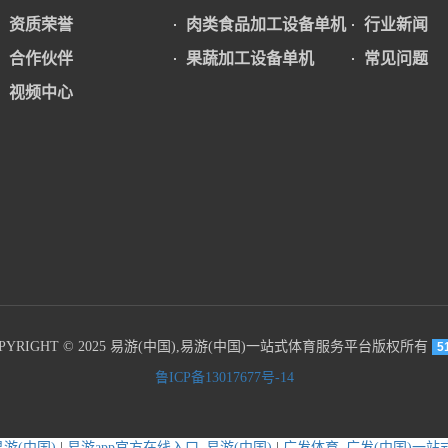
资质荣誉
肉类食品加工设备单机
行业新闻
合作伙伴
果蔬加工设备单机
常见问题
视频中心
PYRIGHT © 2025 易游(中国),易游(中国)一站式体育服务平台版权所有
5
鲁ICP备13017677号-14
易游(中国)
|
易游app官方在线入口_易游(中国)
|
广发体育_广发(中国)一站