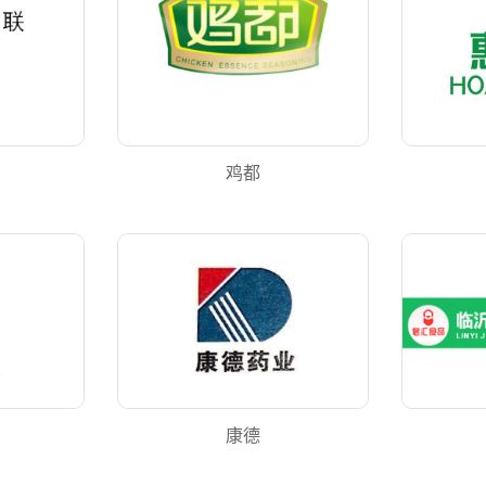
鸡都
康德