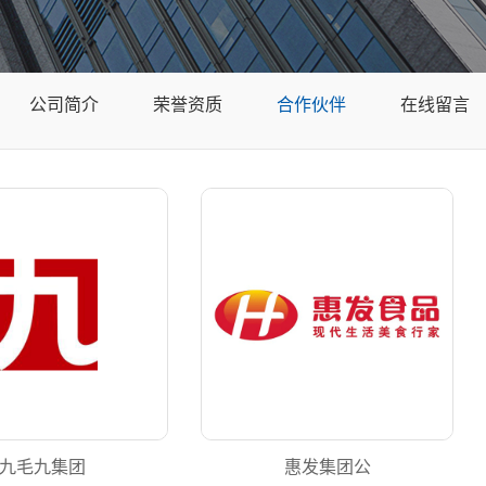
公司简介
荣誉资质
合作伙伴
在线留言
九毛九集团
惠发集团公