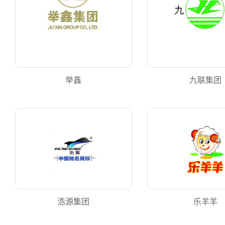
举鑫
九联集团
浩源集团
乐羊羊