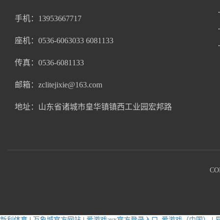
手机：13953667717
座机：0536-6063033 6081133
传真：0536-6081133
邮箱：zclitejixie@163.com
地址：山东省诸城市皇华镇镇西工业园宏邦路
CO
新利体育
|
万象城官方网站
|
爱游戏ayx官方登录入口_爱游戏（中国）
|