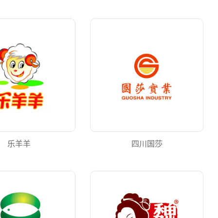
乐羊羊
四川国莎