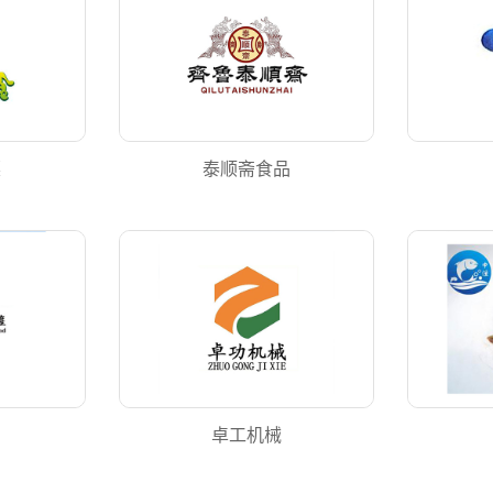
菜
泰顺斋食品
卓工机械