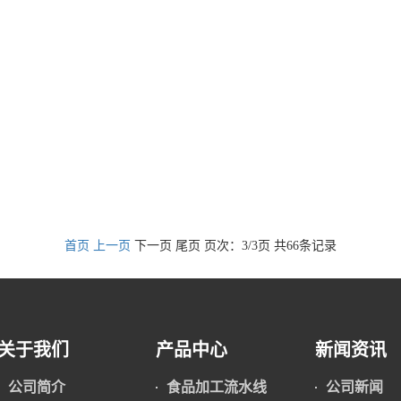
首页
上一页
下一页 尾页 页次：3/3页 共66条记录
关于我们
产品中心
新闻资讯
公司简介
食品加工流水线
公司新闻