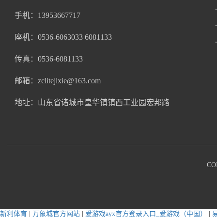
手机：13953667717
座机：0536-6063033 6081133
传真：0536-6081133
邮箱：zclitejixie@163.com
地址：山东省诸城市皇华镇镇西工业园宏邦路
CO
新利体育
|
万象城官方网站
|
爱游戏ayx官方登录入口_爱游戏（中国）
|