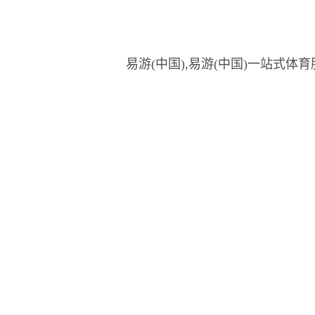
易游(中国),易游(中国)一站式体