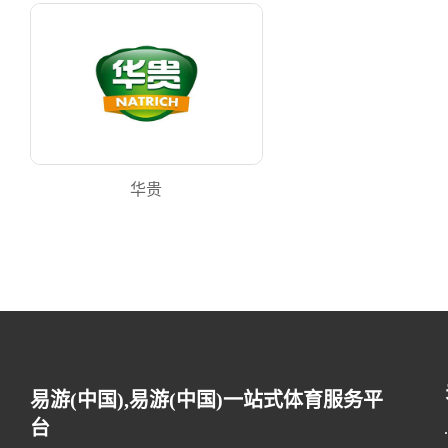
华贵
易游(中国),易游(中国)一站式体育服务平
台