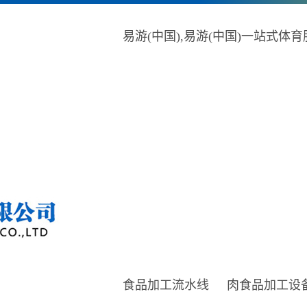
易游(中国),易游(中国)一站式体
食品加工流水线
肉食品加工设