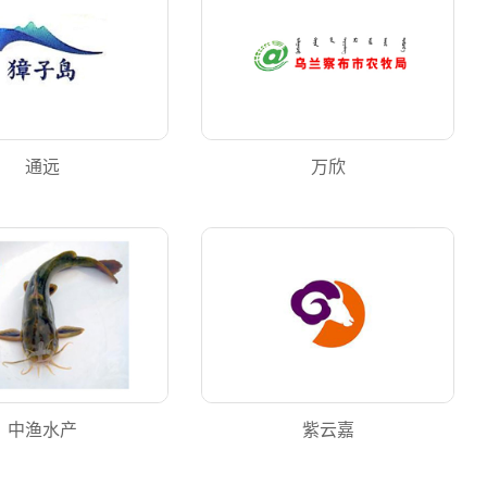
通远
万欣
中渔水产
紫云嘉