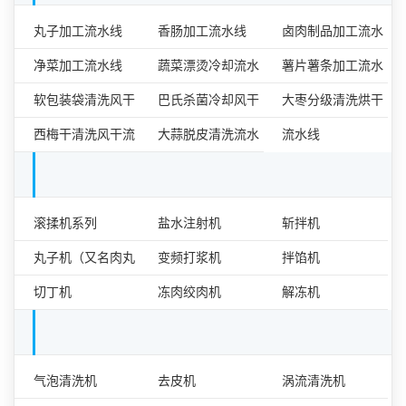
食品加工流水线
丸子加工流水线
香肠加工流水线
卤肉制品加工流水
净菜加工流水线
蔬菜漂烫冷却流水
线
薯片薯条加工流水
软包装袋清洗风干
线
巴氏杀菌冷却风干
线
大枣分级清洗烘干
流水线
西梅干清洗风干流
流水线
大蒜脱皮清洗流水
流水线
水线
线
肉类食品加工设备单机
滚揉机系列
盐水注射机
斩拌机
丸子机（又名肉丸
变频打浆机
拌馅机
成型机）
切丁机
冻肉绞肉机
解冻机
果蔬加工设备单机
气泡清洗机
去皮机
涡流清洗机