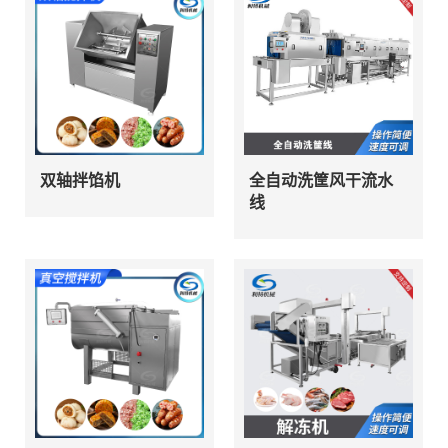
双轴拌馅机
全自动洗筐风干流水
线