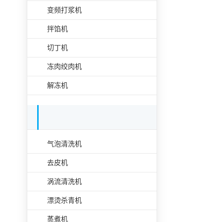
变频打浆机
拌馅机
切丁机
冻肉绞肉机
解冻机
果蔬加工设备单机
气泡清洗机
去皮机
涡流清洗机
漂烫杀青机
蒸煮机