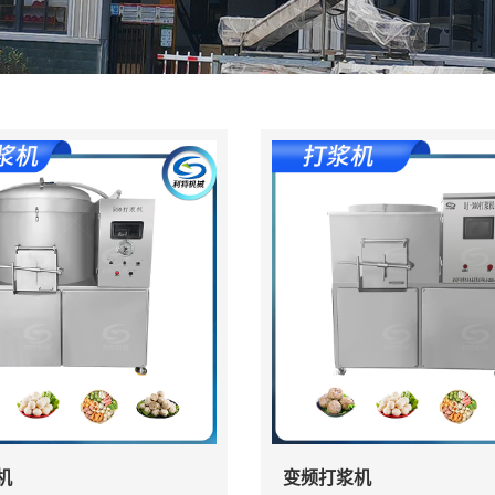
机
变频打浆机