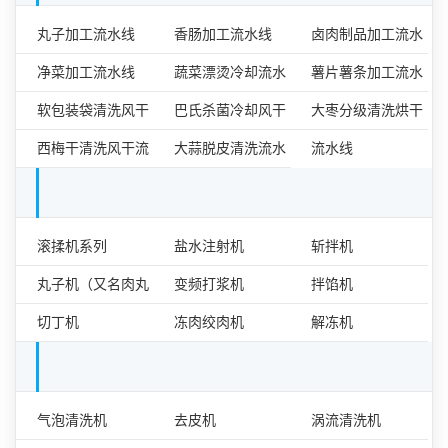
食品加工流水线
丸子加工流水线
香肠加工流水线
卤肉制品加工流水
净菜加工流水线
蔬菜漂烫冷却流水
线
薯片薯条加工流水
软包装袋清洗风干
线
巴氏杀菌冷却风干
线
大枣分级清洗烘干
流水线
西梅干清洗风干流
流水线
大蒜脱皮清洗流水
流水线
水线
线
肉类食品加工设备单机
滚揉机系列
盐水注射机
斩拌机
丸子机（又名肉丸
变频打浆机
拌馅机
成型机）
切丁机
冻肉绞肉机
解冻机
果蔬加工设备单机
气泡清洗机
去皮机
涡流清洗机