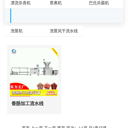
漂烫杀青机
蒸煮机
巴氏杀菌机
容器清洗设备
洗筐机
洗筐风干流水线
香肠加工流水线