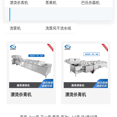
漂烫杀青机
蒸煮机
巴氏杀菌机
容器清洗设备
洗筐机
洗筐风干流水线
漂烫杀青机
漂烫杀青机