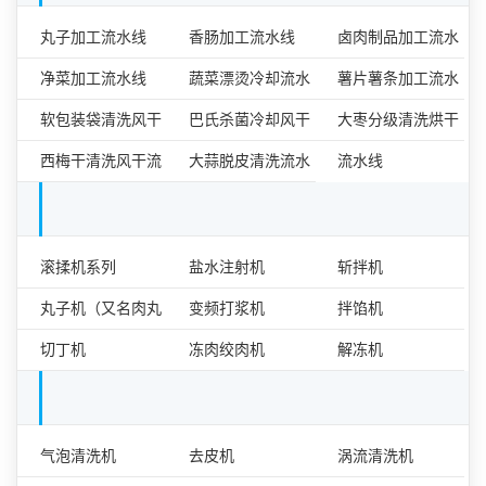
食品加工流水线
丸子加工流水线
香肠加工流水线
卤肉制品加工流水
净菜加工流水线
蔬菜漂烫冷却流水
线
薯片薯条加工流水
软包装袋清洗风干
线
巴氏杀菌冷却风干
线
大枣分级清洗烘干
流水线
西梅干清洗风干流
流水线
大蒜脱皮清洗流水
流水线
水线
线
肉类食品加工设备单机
滚揉机系列
盐水注射机
斩拌机
丸子机（又名肉丸
变频打浆机
拌馅机
成型机）
切丁机
冻肉绞肉机
解冻机
果蔬加工设备单机
气泡清洗机
去皮机
涡流清洗机