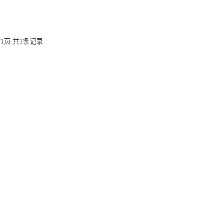
/1页 共1条记录