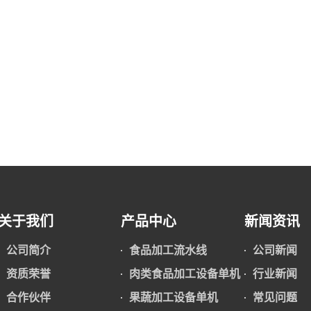
关于我们
产品中心
新闻资讯
公司简介
食品加工流水线
公司新闻
资质荣誉
肉类食品加工设备单机
行业新闻
合作伙伴
果蔬加工设备单机
常见问题