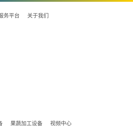
育服务平台
关于我们
备
果蔬加工设备
视频中心