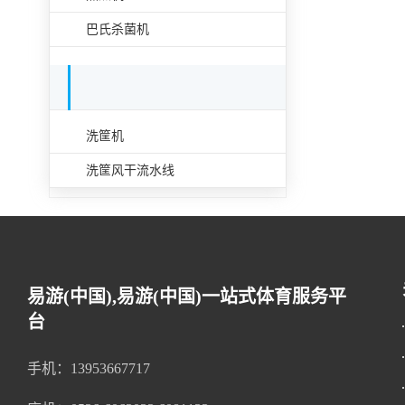
巴氏杀菌机
容器清洗设备
洗筐机
洗筐风干流水线
易游(中国),易游(中国)一站式体育服务平
台
手机：13953667717