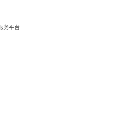
育服务平台