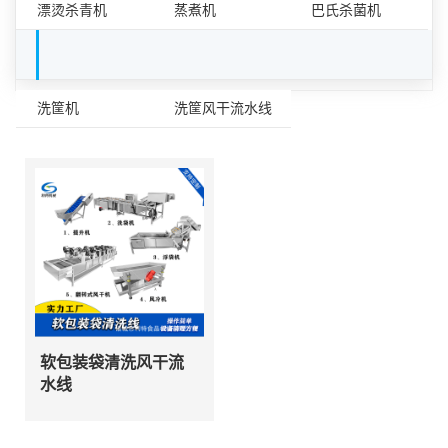
漂烫杀青机
蒸煮机
巴氏杀菌机
容器清洗设备
洗筐机
洗筐风干流水线
软包装袋清洗风干流
水线