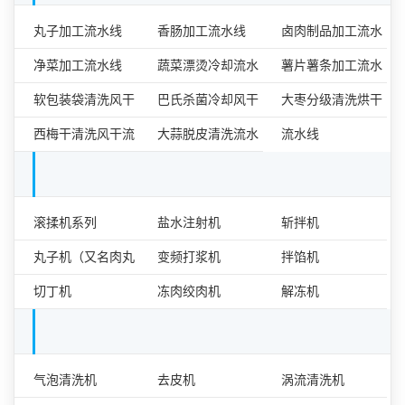
食品加工流水线
丸子加工流水线
香肠加工流水线
卤肉制品加工流水
净菜加工流水线
蔬菜漂烫冷却流水
线
薯片薯条加工流水
软包装袋清洗风干
线
巴氏杀菌冷却风干
线
大枣分级清洗烘干
流水线
西梅干清洗风干流
流水线
大蒜脱皮清洗流水
流水线
水线
线
肉类食品加工设备单机
滚揉机系列
盐水注射机
斩拌机
丸子机（又名肉丸
变频打浆机
拌馅机
成型机）
切丁机
冻肉绞肉机
解冻机
果蔬加工设备单机
气泡清洗机
去皮机
涡流清洗机