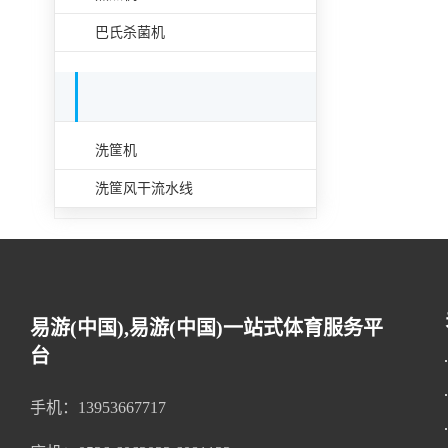
巴氏杀菌机
容器清洗设备
洗筐机
洗筐风干流水线
易游(中国),易游(中国)一站式体育服务平
台
手机：13953667717