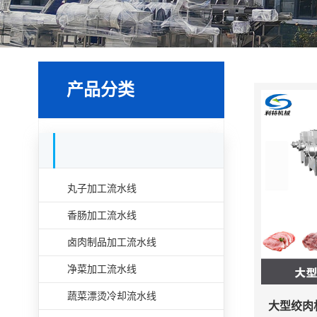
产品分类
食品加工流水线
丸子加工流水线
香肠加工流水线
卤肉制品加工流水线
净菜加工流水线
蔬菜漂烫冷却流水线
大型绞肉