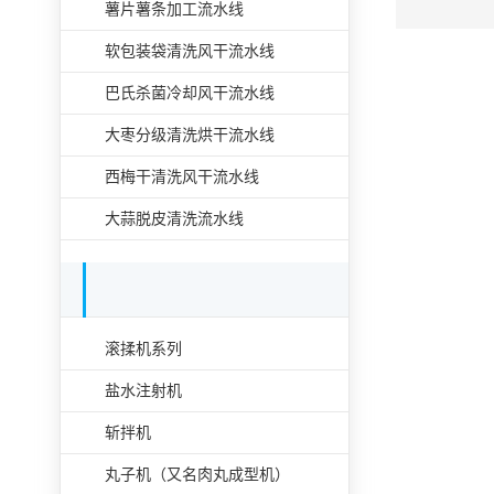
薯片薯条加工流水线
软包装袋清洗风干流水线
巴氏杀菌冷却风干流水线
大枣分级清洗烘干流水线
西梅干清洗风干流水线
大蒜脱皮清洗流水线
肉类食品加工设备单机
滚揉机系列
盐水注射机
斩拌机
丸子机（又名肉丸成型机）