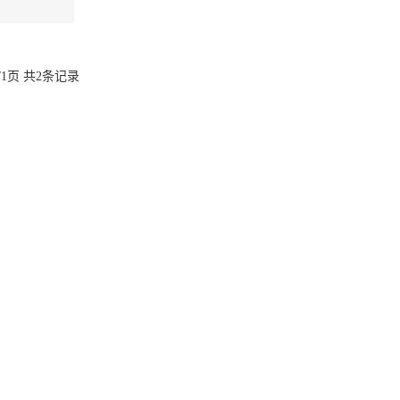
/1页 共2条记录