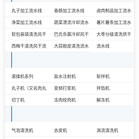
食品加工流水线
丸子加工流水线
香肠加工流水线
卤肉制品加工流水
净菜加工流水线
蔬菜漂烫冷却流水
线
薯片薯条加工流水
软包装袋清洗风干
线
巴氏杀菌冷却风干
线
大枣分级清洗烘干
流水线
西梅干清洗风干流
流水线
大蒜脱皮清洗流水
流水线
水线
线
肉类食品加工设备单机
滚揉机系列
盐水注射机
斩拌机
丸子机（又名肉丸
变频打浆机
拌馅机
成型机）
切丁机
冻肉绞肉机
解冻机
果蔬加工设备单机
气泡清洗机
去皮机
涡流清洗机