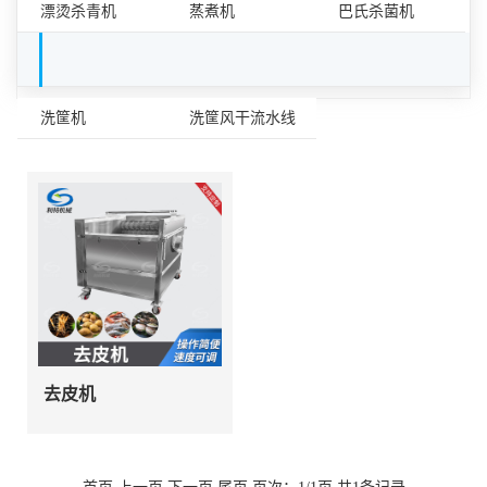
漂烫杀青机
蒸煮机
巴氏杀菌机
容器清洗设备
洗筐机
洗筐风干流水线
去皮机