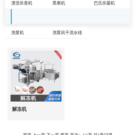
漂烫杀青机
蒸煮机
巴氏杀菌机
容器清洗设备
洗筐机
洗筐风干流水线
解冻机