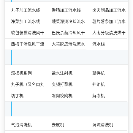
食品加工流水线
丸子加工流水线
香肠加工流水线
卤肉制品加工流水
净菜加工流水线
蔬菜漂烫冷却流水
线
薯片薯条加工流水
软包装袋清洗风干
线
巴氏杀菌冷却风干
线
大枣分级清洗烘干
流水线
西梅干清洗风干流
流水线
大蒜脱皮清洗流水
流水线
水线
线
肉类食品加工设备单机
滚揉机系列
盐水注射机
斩拌机
丸子机（又名肉丸
变频打浆机
拌馅机
成型机）
切丁机
冻肉绞肉机
解冻机
果蔬加工设备单机
气泡清洗机
去皮机
涡流清洗机