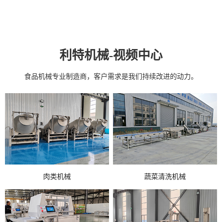
利特机械-
视频中心
食品机械专业制造商，客户需求是我们持续改进的动力。
肉类机械
蔬菜清洗机械