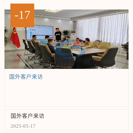
-17
17:02:16
2025-0
国外客户来访
国外客户来访
2025-05-17