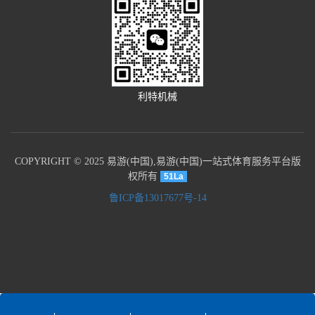
利特机械
COPYRIGHT © 2025 易游(中国),易游(中国)一站式体育服务平台版
权所有
51La
鲁ICP备13017677号-14