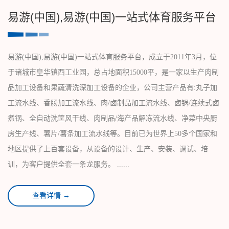
易游(中国),易游(中国)一站式体育服务平台
易游(中国),易游(中国)一站式体育服务平台，成立于2011年3月，位
于诸城市皇华镇西工业园，总占地面积15000平，是一家以生产肉制
品加工设备和果蔬清洗深加工设备的企业，公司主营产品有:丸子加
工流水线、香肠加工流水线、肉/卤制品加工流水线、卤锅/连续式卤
煮锅、全自动洗筐风干线、肉制品/海产品解冻流水线、净菜中央厨
房生产线、薯片/薯条加工流水线等。目前已为世界上50多个国家和
地区提供了上百套设备，从设备的设计、生产、安装、调试、培
训，为客户提供全套一条龙服务。 ......
查看详情 →