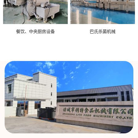
餐饮、中央厨房设备
巴氏杀菌机械