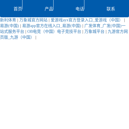
首页
产品
电话
联系
新利体育
|
万象城官方网站
|
爱游戏ayx官方登录入口_爱游戏（中国）
|
易游(中国)
|
易游app官方在线入口_易游(中国)
|
广发体育_广发(中国)一
站式服务平台
|
OB电竞（中国）电子竞技平台
|
万象城平台
|
九游官方网
页版_九游（中国）
|