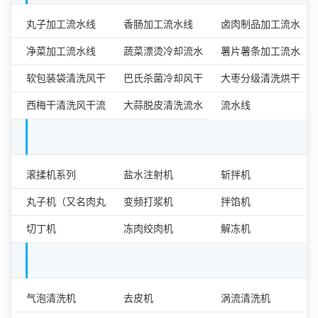
食品加工流水线
丸子加工流水线
香肠加工流水线
卤肉制品加工流水
净菜加工流水线
蔬菜漂烫冷却流水
线
薯片薯条加工流水
软包装袋清洗风干
线
巴氏杀菌冷却风干
线
大枣分级清洗烘干
流水线
西梅干清洗风干流
流水线
大蒜脱皮清洗流水
流水线
水线
线
肉类食品加工设备单机
滚揉机系列
盐水注射机
斩拌机
丸子机（又名肉丸
变频打浆机
拌馅机
成型机）
切丁机
冻肉绞肉机
解冻机
果蔬加工设备单机
气泡清洗机
去皮机
涡流清洗机