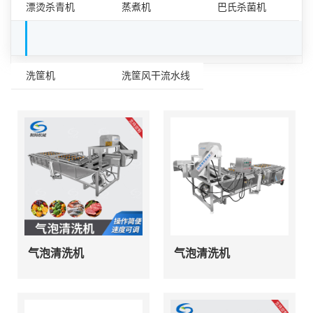
漂烫杀青机
蒸煮机
巴氏杀菌机
容器清洗设备
洗筐机
洗筐风干流水线
气泡清洗机
气泡清洗机