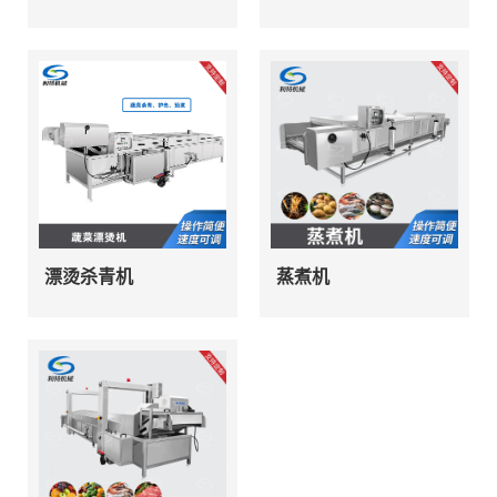
漂烫杀青机
蒸煮机